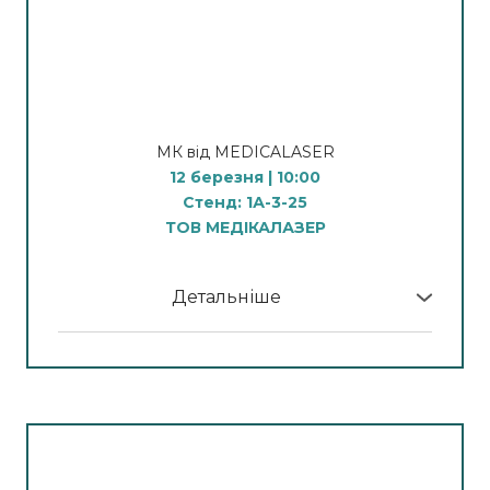
судин
12:00 - демонстрація процедури
мікроголкового rf-ліфтингу
14:00 - демонстрація процедури видалення
волосся
16:00 - демонстрація процедур на
МК від MEDICALASER
косметологічному комбайні
12 березня | 10:00
Стенд: 1А-3-25
Видалення тату та Пм
ТОВ МЕДІКАЛАЗЕР
10:00 - Демонстрація процедури видалення
перманенту брів
12:00 - Демонстрація процедури видалення
Детальніше
перманенту губ
У програмі МК:
14:00 - Демонстрація процедури видалення
татуювань
Апаратна косметологія
16:00 - Демонстрація процедури видалення
10:00 - Демонстрація процедури видалення
стрілок
судин
12:00 - Демонстрація процедури видалення
12:00
волосся