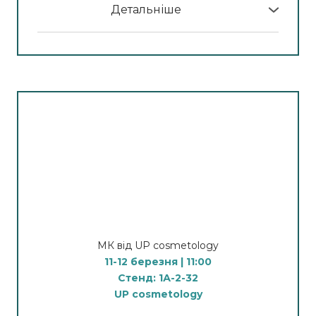
Детальніше
У програмі МК:
Демонстрація ефективного поєднання
вакуумного масажу та обгортань для тіла.
Послідовність дій, що дає швидкий результат:
ліфтинг, дренаж, зменшення целюліту та
об’ємів, покращення тонусу шкіри.
Спікер:
Пахульський Володимир Вікторович
— розробник і автор першого в Україні
апарату оздоровчого вакуумного масажу V-
NRG.
Практикуючий масажист, гірудолог і хаджам,
який у своїй роботі застосовує власний апарат
для оздоровлення, відновлення та підтримки
МК від UP cosmetology
тіла в здоровому й естетично привабливому
11-12 березня | 11:00
стані. Засновник студії оздоровлення та
Стенд: 1А-2-32
корекції тіла «Лотос» у місті Бровари.
UP cosmetology