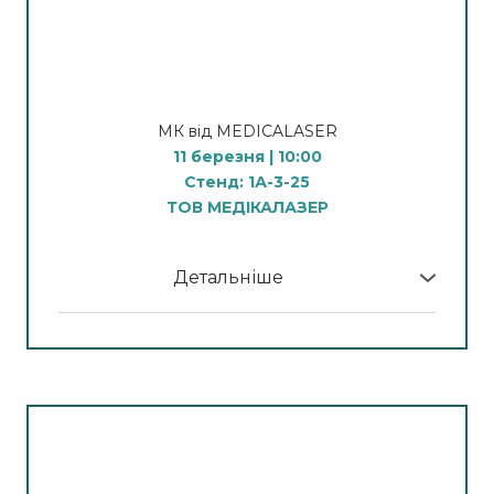
Smart Skin Architecture: від AI-діагностики
побудова курсових програм для стабільного й
до багаторівневої фракційної
прогнозованого результату.
реконструкції
Спікер: Руслана Чижма, сертифікований
Розглянемо, як поєднати аналіз шкіри за
тренер Zemits
МК від MEDICALASER
допомогою Zemits VeraFace Skin Analysis Pro з
11 березня | 10:00
персоналізованими протоколами anti-age.
13:00
Стенд: 1А-3-25
Формула сяйва та комфорту: мінімум
ТОВ МЕДІКАЛАЗЕР
Спікер: Олександра Бердник, сертифікований
витрат — максимум результату
тренер Zemits
Поєднання HydroDiamond, кисневої терапії та
Детальніше
кріо-впливу як універсальний протокол для
У програмі МК:
очищення, глибокої гідратації та швидкого
відновлення. Розберемо алгоритм протоколу.
Демонстрація процедури видалення
судин
Спікер: Чижма Руслана, сертифікований
Спікер: Головко Юлія
тренер Zemits
Апаратна Косметологія
10:00 - демонстрація процедури видалення