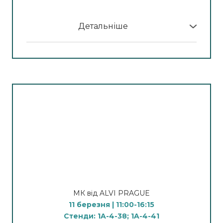
Спікер:
Чорна Алла, лікар-косметолог, тренер
апаратних методик, 12 років клінічного досвіду
Детальніше
У програмі МК:
12 березня
Засоби: Професійна косметика Beeorium
Інноваційні протоколи нового покоління
Professional
11:00–13:00 — Microson Dual
11 березня | 11:00
Лінійний SMAS-ліфтинг (HIFU)
14:00–15:00 — Focus Dual
Медовий релакс - Іспанський масаж.
Фракційний мікроголковий RF
Створення натурального бар'єру обличчя
16:00–17:00 — CoolShaping 2
Техніка іспанського масажу (глибоке
Контрольований кріоліполіз з вакуумною
розслаблення та лімфодренаж).
аспірацією
Спікер: Діброва Дар'я
Спікер: Наталія Нудьга, лікар-косметолог,
інʼєкціонолог, тренер апаратних методик
12 березня | 10:30
МК від ALVI PRAGUE
12 років клінічного досвіду
Оксамитовий релакс - глибоке відновлення
11 березня | 11:00-16:15
Догляд за шкірою рук та ніг. Глибоке
Стенди: 1A-4-38; 1A-4-41
зволоження та регенерація. Розбір