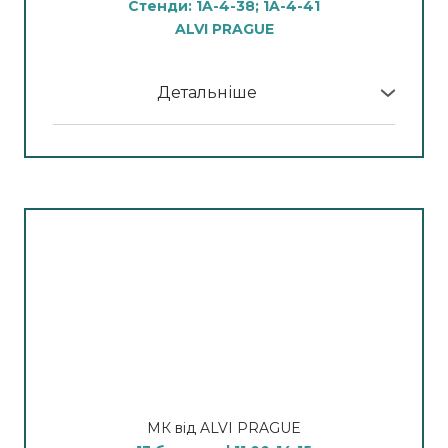
Стенди: 1A-4-38; 1A-4-41
13:45- 14:45
ALVI PRAGUE
Лазер DLS-980 для видалення судин у
практиці косметолога
Детальніше
Спікер:
Бренд-тренер компанії Alvi Prague
У програмі МК:
Ольга Васильєва
11:00 – 12:30
15.00- 16:15
Лазерна епіляція волосся короткоімпульсним
Мікроголковий радіочастотний ліфтинг
діодним лазером DL-7000 Ultra Pulse Smart
обличчя
Спікер:
Бренд-тренер компанії Alvi Prague
Спікер:
Бренд-тренер компанії Alvi Prague
Ольга Васильєва
Никонець Анна
12:45– 13:45
Лазерна шліфовка та омолодження шкіри
аблятивним вуглецевим фракційним лазером
СО2
МК від ALVI PRAGUE
Спікер:
Бренд-тренер компанії Alvi Prague