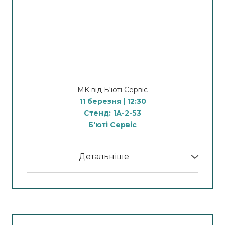
фотоомолодження
13:30 - Демонстрація
процедури видалення
ВОЛОССЯ
15:00 - Демонстрація
процедур на
косметологічному комбайні
МК від Б'юті Сервіс
Апаратна косметологія
11 березня | 12:30
10:00 - Демонстрація
Стенд: 1А-2-53
процедури апаратного масажу
Б'юті Сервіс
12:00 - Демонстрація
процедури видалення
ВОЛОССЯ
Детальніше
14:00 - Демонстрація
У програмі МК:
процедури видалення судин
15:00 - Демонстрація
12:30
процедури карбонового
Ролерний масаж –
пілінгу
новий світовий тренд 2026!