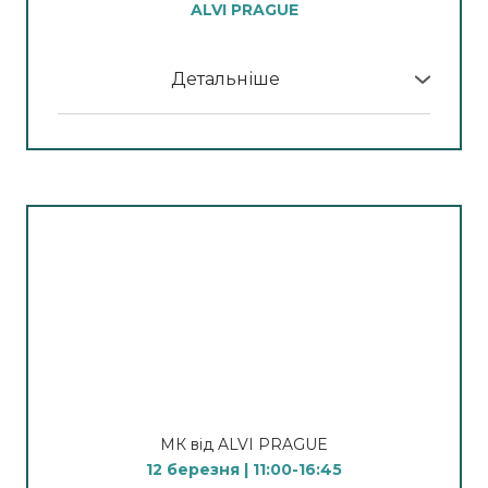
ALVI PRAGUE
властивостей продуктів та правильного
застосування у домашньому й професійному
догляді. Ритуал глибокого відновлення SPA –
Детальніше
масаж для рук та ніг.
У програмі МК:
Спікер: Діброва Дар'я
11:00 - 12:00
Фотоомолодження обличчя,
видалення пігментних плям та судинних
13 березня | 10:30
проявів на фотосистемі Light Pro Duo Smart
Clean & Glow (Чистота та сяйво)
Спікер
: Бренд-тренер компанії Alvi Prague
Апаратна чистка обличчя та вирішення
Никонець Анна
проблем підвищеної себосекреції, акне та
інших захворювань шкіри. Індивідуальний
12:15- 13:30
підбір догляду відповідно до типу шкіри та
Безін’єкційна мезотерапія в поєднанні із
конкретної проблеми.
фотохромотерапією.
Спікер: Діденко Анна
Спікер:
Бренд-тренер компанії Alvi Prague
МК від ALVI PRAGUE
Марина Кучеренко
12 березня | 11:00-16:45