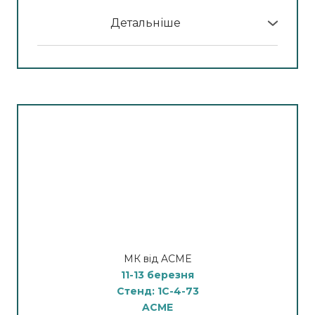
Детальніше
У програмі МК:
11 березня
Технології майбутнього. Результат, який
працює.
11:00–12:00 — Microson Pen
Точковий SMAS-ліфтинг (HIFU)
12:00–13:00 — Hydra Touch H2
Гідродермабразія + мультифункціональний
догляд
14:00–15:00 — CM Slim
HI-EMT технологія (високоінтенсивна
електромагнітна стимуляція)
МК від ACME
16:00–17:00 — PowerShape 2
11-13 березня
Вакуум + RF +лазерний ліполіз + роликовий
Стенд: 1C-4-73
масаж
ACME