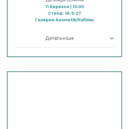
11 березня | 10:00
Стенд: 1A-5-27
Галерея-kosmetik/ItalWax
Детальніше
У програмі МК:
Зона МК від школи бренду @italwax_school.ua
— одна з ключових точок стенду та осередок
живої взаємодії. Non-stop чотири викладачі-
технологи демонструють протоколи
професійної депіляції обличчя з
використанням повного асортименту бренду,
що закриває потреби сучасного майстра в
безпечній та якісній процедурі.
Владєльщикова Анна
TOP Технолог-викладач з м.Миколаїв