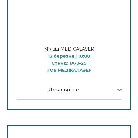
Демонстрація процедури мікроголкового
14:00 - Демонстрація процедури
RF-ліфтингу
фотоомолодження
Проведення неінвазивної процедури
16:00 - Демонстрація процедури
мікроголкового Rf-ліфтингу
мікроголкового
RF-ліфтингу
14:00
Демонстрація процедури видалення
Видалення тату та Пм
МК від MEDICALASER
волосся
10:00 - Демонстрація
13 березня | 10:00
Лазерна епіляція
процедури видалення
Стенд: 1А-3-25
перманенту брів
ТОВ МЕДІКАЛАЗЕР
12:00 - Демонстрація
процедури видалення перманенту губ
14:00 - Демонстрація
Детальніше
процедури карбонового
У програмі МК:
пілінгу
16:00 - Демонстрація
Апаратна косметологія
процедури видалення
10:00 - Демонстрація
стрілок
процедури видалення судин
12:00 - Демонстрація процедури