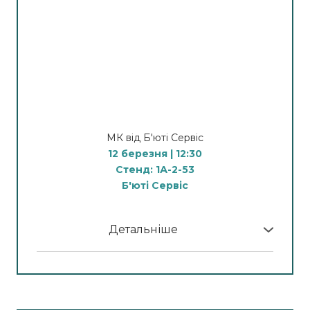
Апарат ROLLMIX –
найлегший в роботі для
майстра з найпотужнішою
дією проти целюліту
Суттєві переваги та особливості нової
технології ролерного масажу.
Демонстрація процедури.
Порівняння з іншими вібраційними
МК від Б'юті Сервіс
методиками.
12 березня | 12:30
Стенд: 1А-2-53
Спікер:
Левун Анна – дипломований
Б'юті Сервіс
косметолог, фахівець з апаратних методик по
тілу з понад 10-річним досвідом роботи,
практикуючий спеціаліст та методист компанії
Детальніше
Б'юті Сервіс
У програмі МК:
14:00
12:30
Лазерна епіляція:
Лазерна епіляція:
Як досягнути 100% результату в лазерній
Новинка 2026 - олександритова хвиля 755