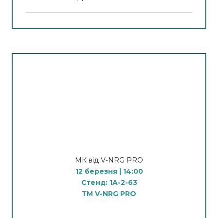
У програмі МК:
Практична демонстрація вакуумного масажу
тіла на апаратах V-NRG: лімфодренаж, робота з
локальними жировими відкладеннями,
покращення мікроциркуляції та тонусу шкіри.
Налаштування режимів і поєднання з ручними
методиками для стабільного результату.
Спікер:
Пахульський Володимир Вікторович
— розробник і автор першого в Україні
апарату оздоровчого вакуумного масажу V-
NRG.
Практикуючий масажист, гірудолог і хаджам,
який у своїй роботі застосовує власний апарат
МК від V-NRG PRO
для оздоровлення, відновлення та підтримки
12 березня | 14:00
тіла в здоровому й естетично привабливому
Стенд: 1A-2-63
стані. Засновник студії оздоровлення та
ТМ V-NRG PRO
корекції тіла «Лотос» у місті Бровари.