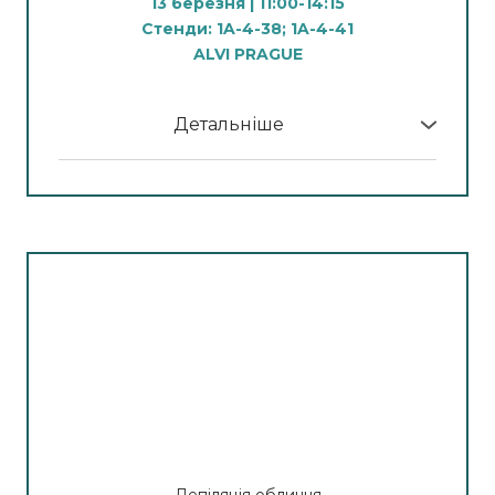
13 березня | 11:00-14:15
Анна Никонець
Стенди: 1A-4-38; 1A-4-41
ALVI PRAGUE
14.00– 15:30
Видалення небажаного волосся методом
електроепіляції за технологіями: електроліз,
Детальніше
термоліз, бленд
У програмі МК:
Спікер:
Бренд-тренер компанії Alvi Prague
11:00 – 12:30
Марина Кучеренко
Ультразвукова кавітація, вакуумна терапія та
радіочастотний ліфтинг тіла
15:45– 16:45
Видалення неякісного тату неодимовим
Спікер:
Бренд-тренер компанії Alvi Prague
лазером Pulsar TL-600 Neo+
Ольга Васильєва
Спікер:
Бренд-тренер компанії Alvi Prague
12:45– 14:15
Анна Никонець
Ударно-імпульсний вакуумний масаж тіла
Спікер:
Бренд-тренер компанії Alvi Prague
Марина Кучеренко
Депіляція обличчя