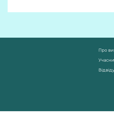
Про ви
Учасн
Відвід