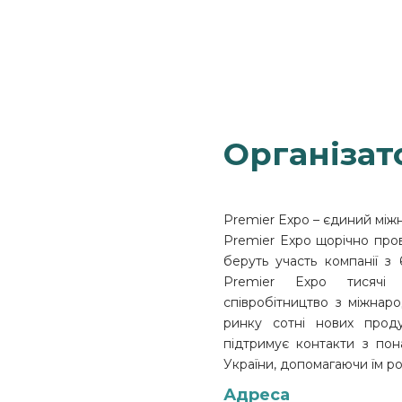
Організат
Premier Expo – єдиний між
Premier Expo щорічно пров
беруть участь компанії з
Premier Expo тисячі 
співробітництво з міжнар
ринку сотні нових проду
підтримує контакти з пона
України, допомагаючи їм ро
Адреса