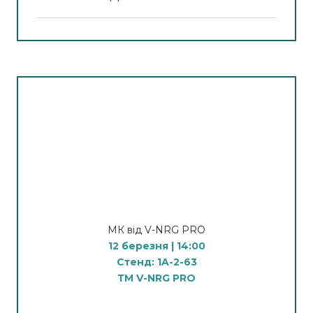
У програмі МК:
Практична демонстрація вакуумного масажу
тіла на апаратах V-NRG: лімфодренаж, робота з
локальними жировими відкладеннями,
покращення мікроциркуляції та тонусу шкіри.
Налаштування режимів і поєднання з ручними
методиками для стабільного результату.
Спікер:
Пахульський Володимир Вікторович
— розробник і автор першого в Україні
апарату оздоровчого вакуумного масажу V-
NRG.
Практикуючий масажист, гірудолог і хаджам,
який у своїй роботі застосовує власний апарат
МК від V-NRG PRO
для оздоровлення, відновлення та підтримки
12 березня | 14:00
тіла в здоровому й естетично привабливому
Стенд: 1A-2-63
стані. Засновник студії оздоровлення та
ТМ V-NRG PRO
корекції тіла «Лотос» у місті Бровари.