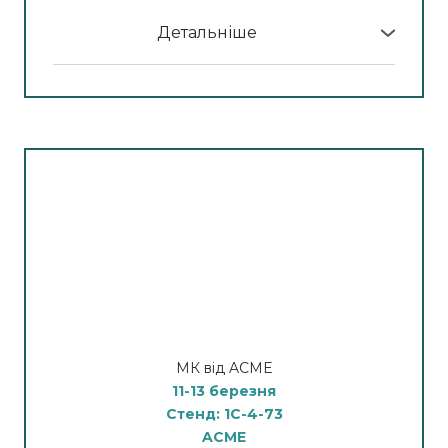
Детальніше
У програмі МК:
11 березня
Технології майбутнього. Результат, який
працює.
11:00–12:00 — Microson Pen
Точковий SMAS-ліфтинг (HIFU)
12:00–13:00 — Hydra Touch H2
Гідродермабразія + мультифункціональний
догляд
14:00–15:00 — CM Slim
HI-EMT технологія (високоінтенсивна
електромагнітна стимуляція)
МК від ACME
16:00–17:00 — PowerShape 2
11-13 березня
Вакуум + RF +лазерний ліполіз + роликовий
Стенд: 1C-4-73
масаж
ACME