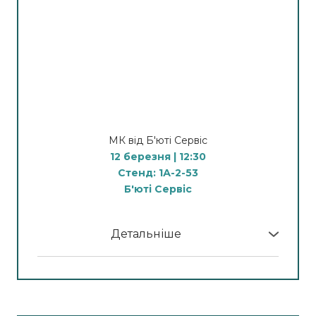
Апарат ROLLMIX –
найлегший в роботі для
майстра з найпотужнішою
дією проти целюліту
Суттєві переваги та особливості нової
технології ролерного масажу.
Демонстрація процедури.
Порівняння з іншими вібраційними
МК від Б'юті Сервіс
методиками.
12 березня | 12:30
Стенд: 1А-2-53
Спікер:
Левун Анна – дипломований
Б'юті Сервіс
косметолог, фахівець з апаратних методик по
тілу з понад 10-річним досвідом роботи,
практикуючий спеціаліст та методист компанії
Детальніше
Б'юті Сервіс
У програмі МК:
14:00
12:30
Лазерна епіляція:
Лазерна епіляція:
Як досягнути 100% результату в лазерній
Новинка 2026 - олександритова хвиля 755