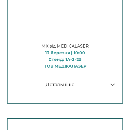
Демонстрація процедури мікроголкового
14:00 - Демонстрація процедури
RF-ліфтингу
фотоомолодження
Проведення неінвазивної процедури
16:00 - Демонстрація процедури
мікроголкового Rf-ліфтингу
мікроголкового
RF-ліфтингу
14:00
Демонстрація процедури видалення
Видалення тату та Пм
МК від MEDICALASER
волосся
10:00 - Демонстрація
13 березня | 10:00
Лазерна епіляція
процедури видалення
Стенд: 1А-3-25
перманенту брів
ТОВ МЕДІКАЛАЗЕР
12:00 - Демонстрація
процедури видалення перманенту губ
14:00 - Демонстрація
Детальніше
процедури карбонового
У програмі МК:
пілінгу
16:00 - Демонстрація
Апаратна косметологія
процедури видалення
10:00 - Демонстрація
стрілок
процедури видалення судин
12:00 - Демонстрація процедури