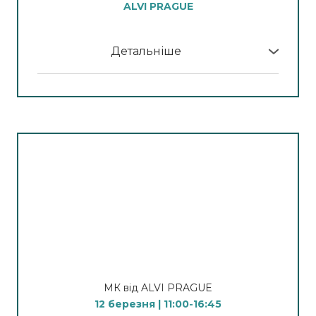
ALVI PRAGUE
властивостей продуктів та правильного
застосування у домашньому й професійному
догляді. Ритуал глибокого відновлення SPA –
Детальніше
масаж для рук та ніг.
У програмі МК:
Спікер: Діброва Дар'я
11:00 - 12:00
Фотоомолодження обличчя,
видалення пігментних плям та судинних
13 березня | 10:30
проявів на фотосистемі Light Pro Duo Smart
Clean & Glow (Чистота та сяйво)
Спікер
: Бренд-тренер компанії Alvi Prague
Апаратна чистка обличчя та вирішення
Никонець Анна
проблем підвищеної себосекреції, акне та
інших захворювань шкіри. Індивідуальний
12:15- 13:30
підбір догляду відповідно до типу шкіри та
Безін’єкційна мезотерапія в поєднанні із
конкретної проблеми.
фотохромотерапією.
Спікер: Діденко Анна
Спікер:
Бренд-тренер компанії Alvi Prague
МК від ALVI PRAGUE
Марина Кучеренко
12 березня | 11:00-16:45