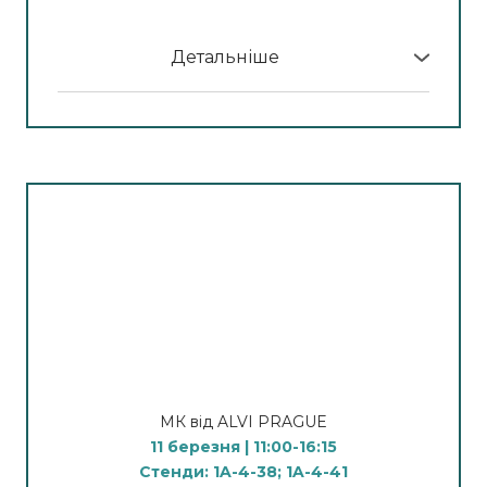
Спікер:
Чорна Алла, лікар-косметолог, тренер
апаратних методик, 12 років клінічного досвіду
Детальніше
У програмі МК:
12 березня
Засоби: Професійна косметика Beeorium
Інноваційні протоколи нового покоління
Professional
11:00–13:00 — Microson Dual
11 березня | 11:00
Лінійний SMAS-ліфтинг (HIFU)
14:00–15:00 — Focus Dual
Медовий релакс - Іспанський масаж.
Фракційний мікроголковий RF
Створення натурального бар'єру обличчя
16:00–17:00 — CoolShaping 2
Техніка іспанського масажу (глибоке
Контрольований кріоліполіз з вакуумною
розслаблення та лімфодренаж).
аспірацією
Спікер: Діброва Дар'я
Спікер: Наталія Нудьга, лікар-косметолог,
інʼєкціонолог, тренер апаратних методик
12 березня | 10:30
МК від ALVI PRAGUE
12 років клінічного досвіду
Оксамитовий релакс - глибоке відновлення
11 березня | 11:00-16:15
Догляд за шкірою рук та ніг. Глибоке
Стенди: 1A-4-38; 1A-4-41
зволоження та регенерація. Розбір