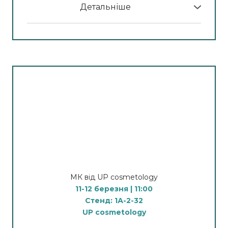
Детальніше
У програмі МК:
Демонстрація ефективного поєднання
вакуумного масажу та обгортань для тіла.
Послідовність дій, що дає швидкий результат:
ліфтинг, дренаж, зменшення целюліту та
об’ємів, покращення тонусу шкіри.
Спікер:
Пахульський Володимир Вікторович
— розробник і автор першого в Україні
апарату оздоровчого вакуумного масажу V-
NRG.
Практикуючий масажист, гірудолог і хаджам,
який у своїй роботі застосовує власний апарат
для оздоровлення, відновлення та підтримки
МК від UP cosmetology
тіла в здоровому й естетично привабливому
11-12 березня | 11:00
стані. Засновник студії оздоровлення та
Стенд: 1А-2-32
корекції тіла «Лотос» у місті Бровари.
UP cosmetology