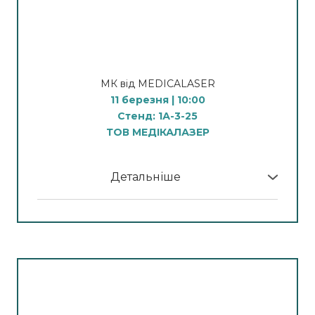
Smart Skin Architecture: від AI-діагностики
побудова курсових програм для стабільного й
до багаторівневої фракційної
прогнозованого результату.
реконструкції
Спікер: Руслана Чижма, сертифікований
Розглянемо, як поєднати аналіз шкіри за
тренер Zemits
МК від MEDICALASER
допомогою Zemits VeraFace Skin Analysis Pro з
11 березня | 10:00
персоналізованими протоколами anti-age.
13:00
Стенд: 1А-3-25
Формула сяйва та комфорту: мінімум
ТОВ МЕДІКАЛАЗЕР
Спікер: Олександра Бердник, сертифікований
витрат — максимум результату
тренер Zemits
Поєднання HydroDiamond, кисневої терапії та
Детальніше
кріо-впливу як універсальний протокол для
У програмі МК:
очищення, глибокої гідратації та швидкого
відновлення. Розберемо алгоритм протоколу.
Демонстрація процедури видалення
судин
Спікер: Чижма Руслана, сертифікований
Спікер: Головко Юлія
тренер Zemits
Апаратна Косметологія
10:00 - демонстрація процедури видалення