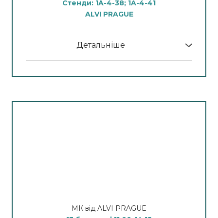
Стенди: 1A-4-38; 1A-4-41
13:45- 14:45
ALVI PRAGUE
Лазер DLS-980 для видалення судин у
практиці косметолога
Детальніше
Спікер:
Бренд-тренер компанії Alvi Prague
У програмі МК:
Ольга Васильєва
11:00 – 12:30
15.00- 16:15
Лазерна епіляція волосся короткоімпульсним
Мікроголковий радіочастотний ліфтинг
діодним лазером DL-7000 Ultra Pulse Smart
обличчя
Спікер:
Бренд-тренер компанії Alvi Prague
Спікер:
Бренд-тренер компанії Alvi Prague
Ольга Васильєва
Никонець Анна
12:45– 13:45
Лазерна шліфовка та омолодження шкіри
аблятивним вуглецевим фракційним лазером
СО2
МК від ALVI PRAGUE
Спікер:
Бренд-тренер компанії Alvi Prague