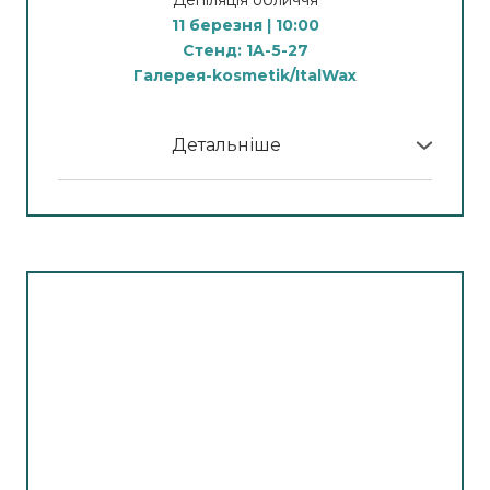
11 березня | 10:00
Стенд: 1A-5-27
Галерея-kosmetik/ItalWax
Детальніше
У програмі МК:
Зона МК від школи бренду @italwax_school.ua
— одна з ключових точок стенду та осередок
живої взаємодії. Non-stop чотири викладачі-
технологи демонструють протоколи
професійної депіляції обличчя з
використанням повного асортименту бренду,
що закриває потреби сучасного майстра в
безпечній та якісній процедурі.
Владєльщикова Анна
TOP Технолог-викладач з м.Миколаїв