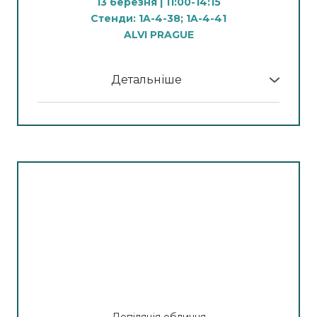
13 березня | 11:00-14:15
Анна Никонець
Стенди: 1A-4-38; 1A-4-41
ALVI PRAGUE
14.00– 15:30
Видалення небажаного волосся методом
електроепіляції за технологіями: електроліз,
Детальніше
термоліз, бленд
У програмі МК:
Спікер:
Бренд-тренер компанії Alvi Prague
11:00 – 12:30
Марина Кучеренко
Ультразвукова кавітація, вакуумна терапія та
радіочастотний ліфтинг тіла
15:45– 16:45
Видалення неякісного тату неодимовим
Спікер:
Бренд-тренер компанії Alvi Prague
лазером Pulsar TL-600 Neo+
Ольга Васильєва
Спікер:
Бренд-тренер компанії Alvi Prague
12:45– 14:15
Анна Никонець
Ударно-імпульсний вакуумний масаж тіла
Спікер:
Бренд-тренер компанії Alvi Prague
Марина Кучеренко
Депіляція обличчя