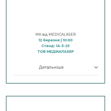
судин
12:00 - демонстрація процедури
мікроголкового rf-ліфтингу
14:00 - демонстрація процедури видалення
волосся
16:00 - демонстрація процедур на
МК від MEDICALASER
косметологічному комбайні
12 березня | 10:00
Стенд: 1А-3-25
Видалення тату та Пм
ТОВ МЕДІКАЛАЗЕР
10:00 - Демонстрація процедури видалення
перманенту брів
12:00 - Демонстрація процедури видалення
Детальніше
перманенту губ
У програмі МК:
14:00 - Демонстрація процедури видалення
татуювань
Апаратна косметологія
16:00 - Демонстрація процедури видалення
10:00 - Демонстрація процедури видалення
стрілок
судин
12:00 - Демонстрація процедури видалення
12:00
волосся