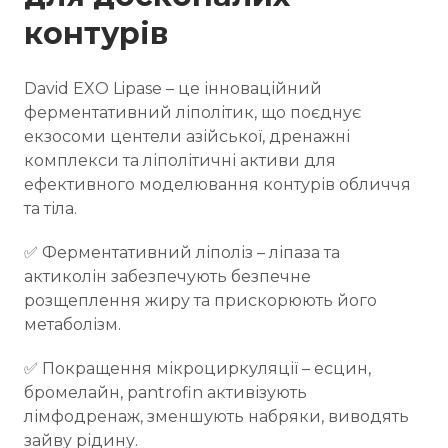
контурів
David EXO Lipase – це інноваційний
ферментативний ліполітик, що поєднує
екзосоми центели азійської, дренажні
комплекси та ліполітичні активи для
ефективного моделювання контурів обличчя
та тіла.
✅ Ферментативний ліполіз – ліпаза та
актиколін забезпечують безпечне
розщеплення жиру та прискорюють його
метаболізм.
✅ Покращення мікроциркуляції – есцин,
бромелайн, pantrofin активізують
лімфодренаж, зменшують набряки, виводять
зайву рідину.