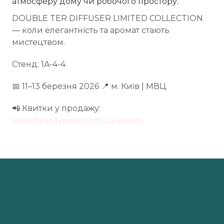
атмосферу дому чи робочого простору.
DOUBLE TER DIFFUSER LIMITED COLLECTION
— коли елегантність та аромат стають
мистецтвом.
Стенд: 1A-4-4
📅 11–13 березня 2026 📍 м. Київ | МВЦ
📲 Квитки у продажу:
www.beautyexpo.com.ua/visitors