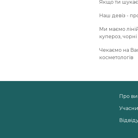
Якщо ти шукаєш
Наш девіз - пр
Ми маємо ліній
купероз, чорні
Чекаємо на Вас
косметологів
Про ви
Учасн
Відвід