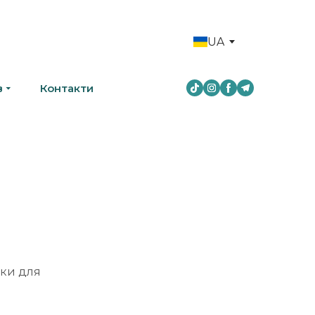
UA
в
Контакти
ики для