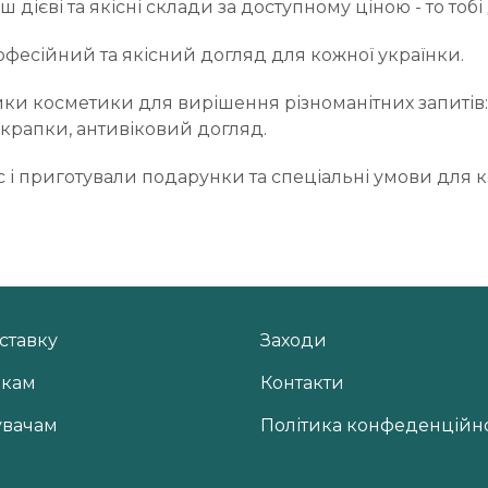
 дієві та якісні склади за доступному ціною - то тобі 
офесійний та якісний догляд для кожної українки.
ки косметики для вирішення різноманітних запитів: 
 крапки, антивіковий догляд.
 і приготували подарунки та спеціальні умови для 
ставку
Заходи
икам
Контакти
увачам
Політика конфеденційно