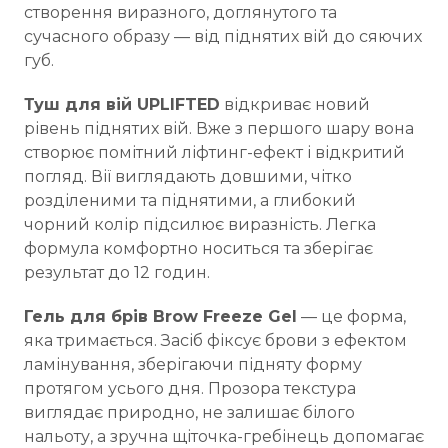
створення виразного, доглянутого та
сучасного образу — від піднятих вій до сяючих
губ.
Туш для вій UPLIFTED
відкриває новий
рівень піднятих вій. Вже з першого шару вона
створює помітний ліфтинг-ефект і відкритий
погляд. Вії виглядають довшими, чітко
розділеними та піднятими, а глибокий
чорний колір підсилює виразність. Легка
формула комфортно носиться та зберігає
результат до 12 годин.
Гель для брів Brow Freeze Gel
— це форма,
яка тримається. Засіб фіксує брови з ефектом
ламінування, зберігаючи підняту форму
протягом усього дня. Прозора текстура
виглядає природно, не залишає білого
нальоту, а зручна щіточка-гребінець допомагає