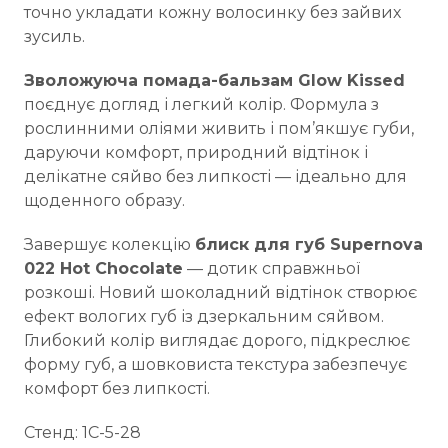
точно укладати кожну волосинку без зайвих
зусиль.
Зволожуюча помада-бальзам Glow Kissed
поєднує догляд і легкий колір. Формула з
рослинними оліями живить і пом’якшує губи,
даруючи комфорт, природний відтінок і
делікатне сяйво без липкості — ідеально для
щоденного образу.
Завершує колекцію
блиск для губ Supernova
022 Hot Chocolate
— дотик справжньої
розкоші. Новий шоколадний відтінок створює
ефект вологих губ із дзеркальним сяйвом.
Глибокий колір виглядає дорого, підкреслює
форму губ, а шовковиста текстура забезпечує
комфорт без липкості.
Стенд: 1C-5-28