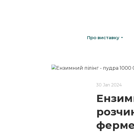
Про виставку
30 Jan 2024
Ензимн
розчин
ферме