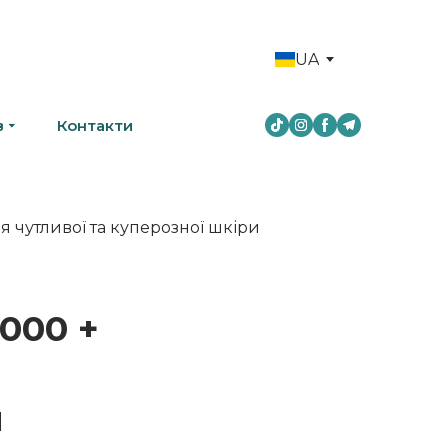
UA
в
Контакти
 000 +
я