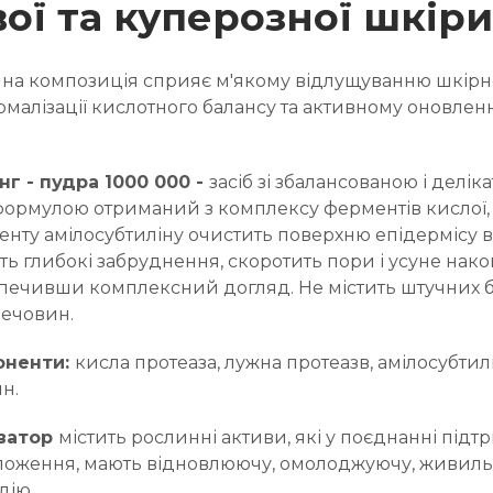
ої та куперозної шкіри
на композиція сприяє м'якому відлущуванню шкірн
рмалізації кислотного балансу та активному оновлен
інг
- пудра 1000 000
-
засіб зі збалансованою і делік
рмулою отриманий з комплексу ферментів кислої,
енту амілосубтиліну очистить поверхню епідермісу в
ть глибокі забруднення, скоротить пори і усуне нак
зпечивши комплексний догляд. Не містить штучних б
ечовин.
оненти
:
кисла протеаза, лужна протеазв, амілосубтилі
н.
иватор
містить рослинні активи, які у поєднанні під
оження, мають відновлюючу, омолоджуючу, живиль
дію.