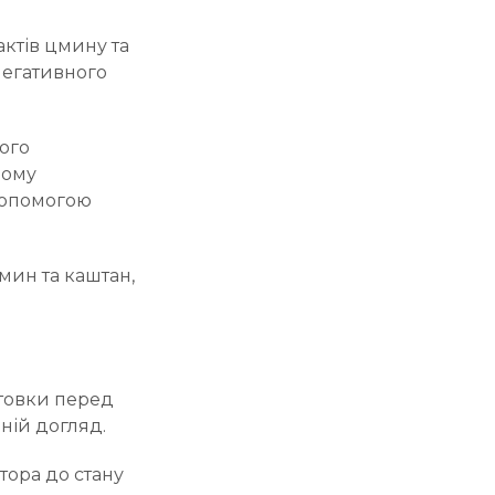
актів цмину та
негативного
ого
ному
допомогою
мин та каштан,
товки перед
ній догляд.
атора до стану