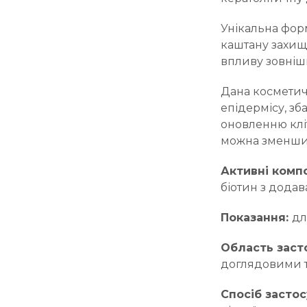
Унікальна форм
каштану захища
впливу зовніш
Дана косметич
епідермісу, з
оновленню клі
можна зменшит
Активні комп
біотин з дода
Показан
н
я:
дл
Область заст
доглядовими т
Спосіб застос