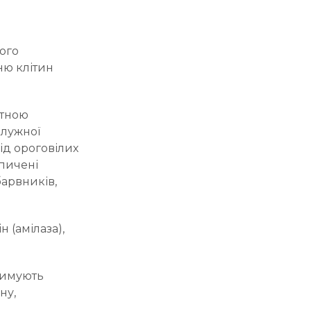
ого
ню клітин
атною
 лужної
ід ороговілих
опичені
арвників,
н (амілаза),
тримують
ну,