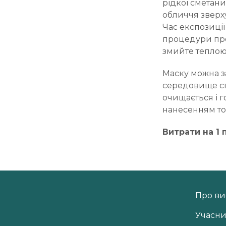
рідкої сметани
обличчя зверх
Час експозиції
процедури про
змийте теплою
Маску можна за
середовище сп
очищається і г
нанесенням тон
Витрати на 1 
Про ви
Учасн