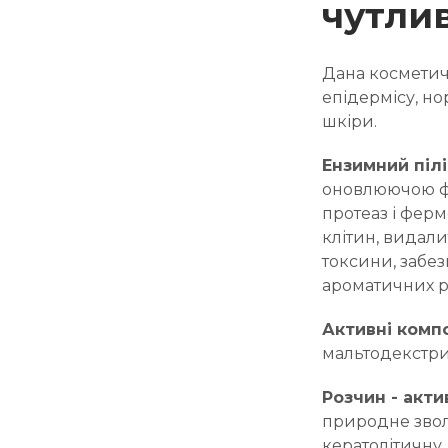
чутлив
Дана косметич
епідермісу, но
шкіри.
Ензимний піл
оновлюючою фо
протеаз і ферм
клітин, видали
токсини, забе
ароматичних р
Активні комп
мальтодекстри
Розчин
- акт
природне звол
кератолітичну 