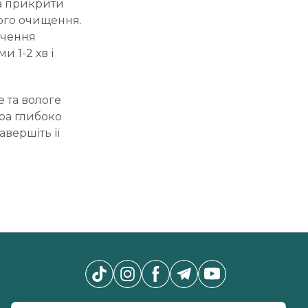
на прикрити
ого очищення.
інчення
 1-2 хв і
 та вологе
ра глибоко
вершіть її