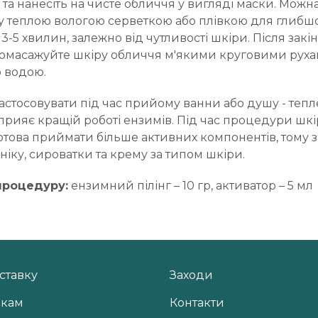
 та нанесіть на чисте обличчя у вигляді маски. Мож
у теплою вологою серветкою або плівкою для глибш
 3-5 хвилин, залежно від чутливості шкіри. Після зак
масажуйте шкіру обличчя м'якими круговими рухами
 водою.
стосовувати під час прийому ванни або душу - тепле
рияє кращій роботі ензимів. Під час процедури шкі
отова приймати більше активних компонентів, тому за
іку, сироватки та крему за типом шкіри.
процедуру:
ензимний пілінг – 10 гр, активатор – 5 мл
ставку
Заходи
икам
Контакти