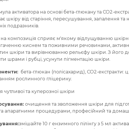
ула активатора на основі бета-глюкану та СО2-екстр
є шкіру від старіння, пересушування, запалення та 
ніх подразників.
на композиція сприяє м'якому відлущуванню шкірн
багаченню киснем та поживними речовинами, актив
тин шкіри та вирівнюванню рельєфу шкіри. З його 
и шрами і рубці, усунути пігментацію шкіри.
оненти
:
бета-глюкан (полісахарид), СО2-екстракти: ц
ванням рослинного гліцерину.
я чутливої та куперозної шкіри
осування:
очищення та зволоження шкіри для підго
а апаратними процедурами, професійний та домаш
ування:
змішайте 10 г ензимного пілінгу з 5 мл актив