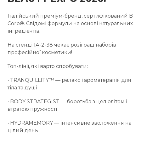
Італійський преміум-бренд, сертифікований B
Corp®. Свідомі формули на основі натуральних
інгредієнтів.
На стенді 1А-2-38 чекає розіграш наборів
професійної косметики!
Топ-лінії, які варто спробувати:
• TRANQUILLITY™ — релакс і ароматерапія для
тіла та душі
• BODY STRATEGIST — боротьба з целюлітом і
втратою пружності
• HYDRAMEMORY — інтенсивне зволоження на
цілий день