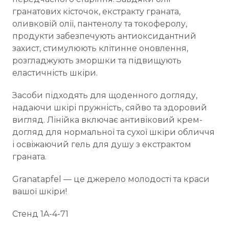
гранатових кісточок, екстракту граната,
оливковій олії, пантенолу та токоферолу,
продукти забезпечують антиоксидантний
захист, стимулюють клітинне оновлення,
розгладжують зморшки та підвищують
еластичність шкіри.
Засоби підходять для щоденного догляду,
надаючи шкірі пружність, сяйво та здоровий
вигляд. Лінійка включає антивіковий крем-
догляд для нормальної та сухої шкіри обличчя
і освіжаючий гель для душу з екстрактом
граната.
Granatapfel — це джерело молодості та краси
вашої шкіри!
Стенд 1A-4-71