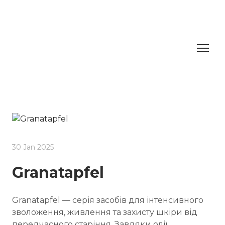
30 Jan 2025
Granatapfel
Granatapfel — серія засобів для інтенсивного
зволоження, живлення та захисту шкіри від
передчасного старіння. Завдяки олії