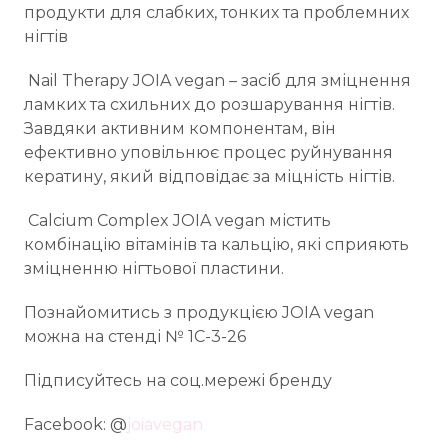
продукти для слабких, тонких та проблемних
нігтів
Nail Therapy JOIA vegan – засіб для зміцнення
ламких та схильних до розшарування нігтів.
Завдяки активним компонентам, він
ефективно уповільнює процес руйнування
кератину, який відповідає за міцність нігтів.
Calcium Complex JOIA vegan містить
комбінацію вітамінів та кальцію, які сприяють
зміцненню нігтьової пластини.
Познайомитись з продукцією JOIA vegan
можна на стенді № 1С-3-26
Підписуйтесь на соц.мережі бренду
Facebook: @
joiavegan