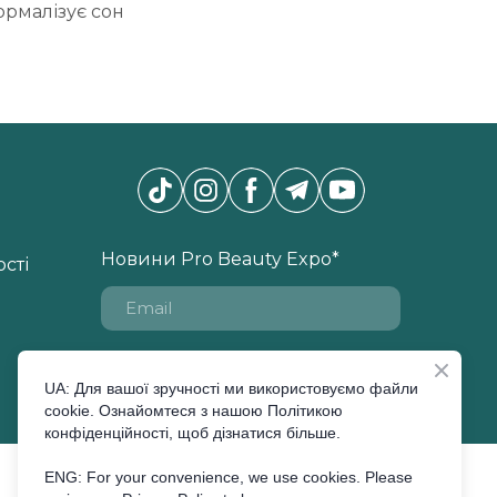
ормалізує сон
Новини Pro Beauty Expo
*
сті
ПІДПИСАТИСЬ
UA: Для вашої зручності ми використовуємо файли
cookie. Ознайомтеся з нашою Політикою
конфіденційності, щоб дізнатися більше.
ENG: For your convenience, we use cookies. Please
All rights Reserved