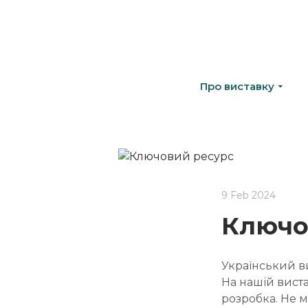
Про виставку
9 Feb 2024
Ключо
Український в
На нашій вист
розробка. Не м