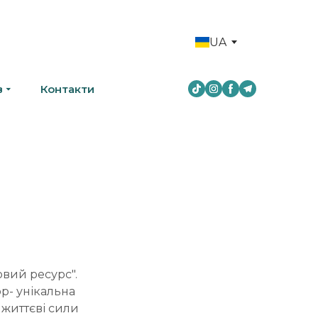
UA
в
Контакти
вий ресурс".
р- унікальна
і життєві сили