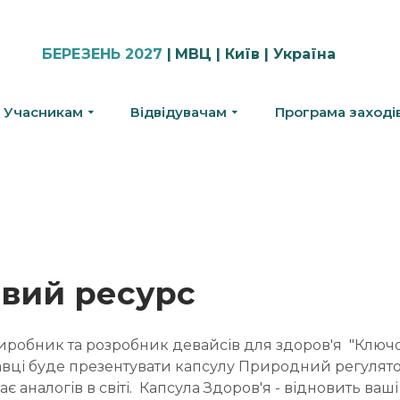
БЕРЕЗЕНЬ 2027
|
МВЦ | Київ | Україна
Учасникам
Відвідувачам
Програма заході
вий ресурс
иробник та розробник девайсів для здоров'я "Ключо
авці буде презентувати капсулу Природний регулято
ає аналогів в світі. Капсула Здоров'я - відновить ваш