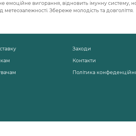
не емоційне вигорання, відновить імунну систему, н
ід метеозалежності. Збереже молодість та довголіття.
ставку
Заходи
икам
Контакти
увачам
Політика конфеденційно