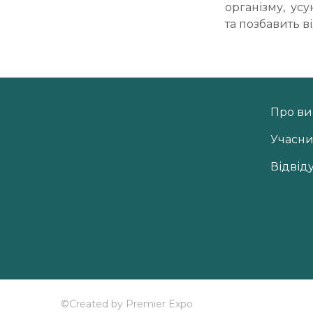
організму, усу
та позбавить в
Про ви
Учасн
Відвід
©Created by Premier Expo