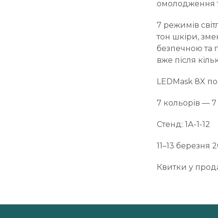
омолодження т
7 режимів сві
тон шкіри, зме
безпечною та п
вже після кіль
LEDMask 8X поє
7 кольорів — 7
Стенд: 1А-1-12
11–13 березня 2
Квитки у прод