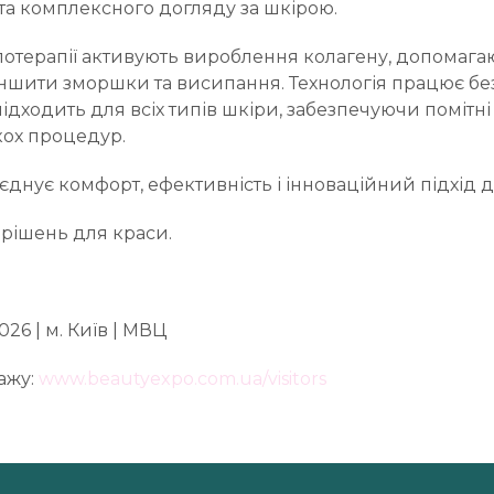
а комплексного догляду за шкірою.
тлотерапії активують вироблення колагену, допомага
ншити зморшки та висипання. Технологія працює без
ідходить для всіх типів шкіри, забезпечуючи помітні
кох процедур.
днує комфорт, ефективність і інноваційний підхід д
 рішень для краси.
026 | м. Київ | МВЦ
ажу:
www.beautyexpo.com.ua/visitors