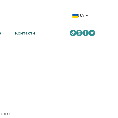
UA
в
Контакти
ного