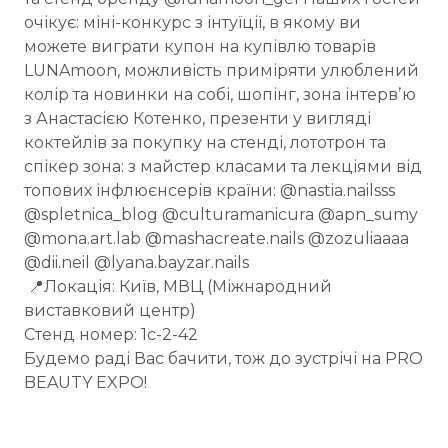
очікує: міні-конкурс з інтуїції, в якому ви
можете виграти купон на купівлю товарів
LUNAmoon, можливість приміряти улюблений
колір та новинки на собі, шопінг, зона інтервʼю
з Анастасією Котенко, презенти у вигляді
коктейлів за покупку на стенді, лототрон та
спікер зона: з майстер класами та лекціями від
топових інфлюєнсерів країни: @nastia.nailsss
@spletnica_blog @culturamanicura @apn_sumy
@mona.art.lab @mashacreate.nails @zozuliaaaa
@dii.neil @lyana.bayzar.nails
📍Локація: Київ, МВЦ (Міжнародний
виставковий центр)
Стенд номер: 1с-2-42
Будемо раді Вас бачити, тож до зустрічі на PRO
BEAUTY EXPO!