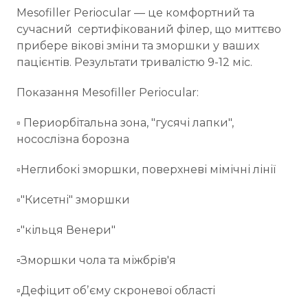
Mesofiller Periocular — це комфортний та
сучасний сертифікований філер, що миттєво
прибере вікові зміни та зморшки у ваших
пацієнтів. Результати тривалістю 9-12 міс.
Показання Mesofiller Periocular:
▫️ Периорбітальна зона, "гусячі лапки",
носослізна борозна
▫️Неглибокі зморшки, поверхневі мімічні лінії
▫️"Кисетні" зморшки
▫️"кільця Венери"
▫️Зморшки чола та міжбрів'я
▫️Дефіцит обʼєму скроневої області