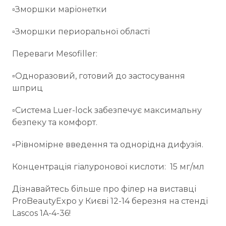
▫️Зморшки маріонетки
▫️Зморшки периоральної області
Переваги Mesofiller:
▫️Одноразовий, готовий до застосування
шприц
▫️Система Luer-lock забезпечує максимальну
безпеку та комфорт.
▫️Рівномірне введення та однорідна дифузія.
Концентрація гіалуронової кислоти: 15 мг/мл
Дізнавайтесь більше про філер на виставці
ProBeautyExpo у Києві 12-14 березня на стенді
Lascos 1A-4-36!