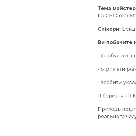
Тема майстер
LG CHI Color Ma
Спікери:
Бонд
Ви побачите н
- фарбувати шв
- отримати рі
- зробити укла
11 березня | 11:
Приходь подив
реального час