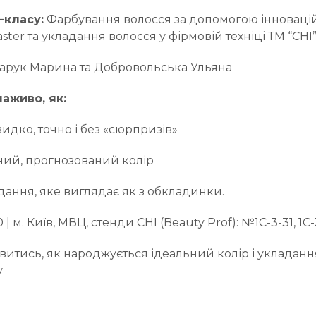
-класу:
Фарбування волосся за допомогою інноваці
ster та укладання волосся у фірмовій техніці ТМ “CHI”
арук Марина та Добровольська Ульяна
аживо, як:
идко, точно і без «сюрпризів»
вний, прогнозований колір
дання, яке виглядає як з обкладинки.
10 | м. Київ, МВЦ, стенди CHI (Beauty Prof): №1С-3-31, 1С-
итись, як народжується ідеальний колір і укладанн
у