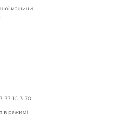
йної машини
.
3-37, 1С-3-70
я в режимі