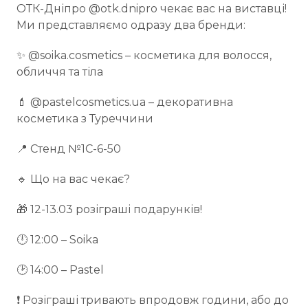
ОТК-Дніпро @otk.dnipro чекає вас на виставці!
Ми представляємо одразу два бренди:
✨ @soika.cosmetics – косметика для волосся,
обличчя та тіла
💄 @pastelcosmetics.ua – декоративна
косметика з Туреччини
📍 Стенд №1С-6-50
🔹 Що на вас чекає?
🎁 12-13.03 розіграші подарунків!
🕛 12:00 – Soika
🕑 14:00 – Pastel
❗ Розіграші тривають впродовж години, або до