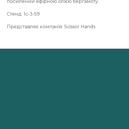
посилений ефірною олією бергамоту.
Стенд: 1c-3-59
Представляє компанія: Scissor Hands