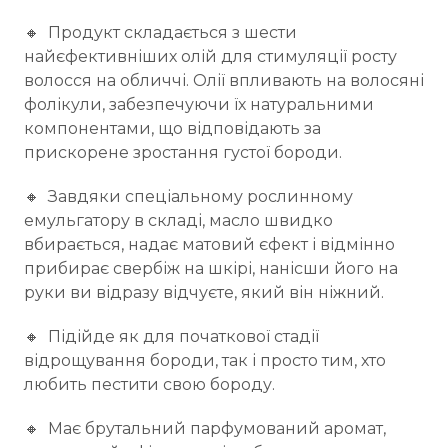
🔸 Продукт складається з шести
найєфективніших олій для стимуляції росту
волосся на обличчі. Олії впливають на волосяні
фолікули, забезпечуючи їх натуральними
компонентами, що відповідають за
прискорене зростання густої бороди.
🔸 Завдяки спеціальному рослинному
емульгатору в складі, масло швидко
вбирається, надає матовий єфект і відмінно
прибирає свербіж на шкірі, нанісши його на
руки ви відразу відчуєте, який він ніжний.
🔸 Підійде як для початкової стадії
відрощування бороди, так і просто тим, хто
любить пестити свою бороду.
🔸 Має брутальний парфумований аромат,