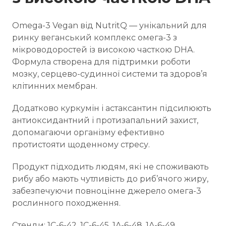
Omega-3 Vegan від NutritQ — унікальний для
ринку веганський комплекс омега-3 з
мікроводоростей із високою часткою DHA.
Формула створена для підтримки роботи
мозку, серцево-судинної системи та здоров’я
клітинних мембран.
Додатково куркумін і астаксантин підсилюють
антиоксидантний і протизапальний захист,
допомагаючи організму ефективно
протистояти щоденному стресу.
Продукт підходить людям, які не споживають
рибу або мають чутливість до риб’ячого жиру,
забезпечуючи повноцінне джерело омега-3
рослинного походження.
Стенди: 1C-6-42, 1C-6-45, 1A-6-48, 1A-6-49