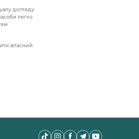
уалу догляду:
 Засоби легко
тям
орити власний