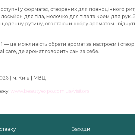
оступні у форматах, створених для повноцінного рит
 лосьйон для тіла, молочко для тіла та крем для рук.
 щоденну рутину, огортаючи шкіру ароматом і відчут
11 — це можливість обрати аромат за настроєм і ств
l care, де аромат говорить сам за себе.
026 | м. Київ | МВЦ
ажу:
www.beautyexpo.com.ua/visitors
ставку
Заходи