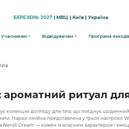
БЕРЕЗЕНЬ 2027
|
МВЦ | Київ | Україна
Учасникам
Відвідувачам
Програма заході
1: ароматний ритуал для
тує колекцію догляду для тіла, що поєднує щоденний
ати. Наразі лінійка представлена у трьох настроях: W
 та Neroli Dream — кожен із власним характером і емоц