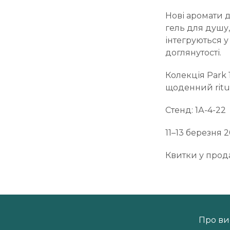
Нові аромати д
гель для душу,
інтегруються у
доглянутості.
Колекція Park 
щоденний ritua
Стенд: 1А-4-22
11–13 березня 2
Квитки у прод
Про ви