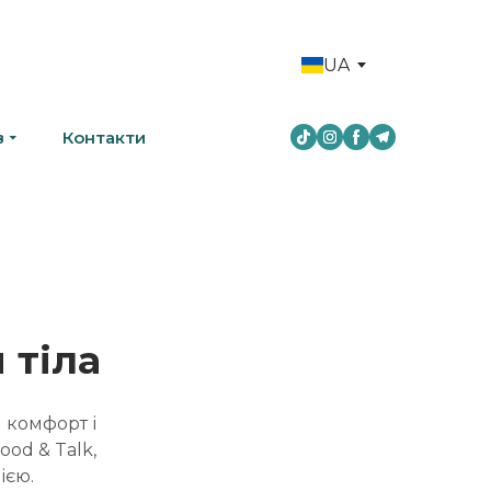
UA
в
Контакти
 тіла
 комфорт і
ood & Talk,
ією.