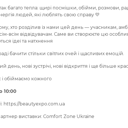
так багато тепла: щирі посмішки, обійми, розмови, ра
нергія людей, які люблять свою справу 💛
му, хто розділив із нами цей день — учасникам, ам
сім-всім відвідувачам. Саме ви створюєте цю особли
ься ідеї та натхнення
ді бачити стільки світлих очей і щасливих емоцій.
й день, нові зустрічі, нові відкриття і ще більше кра
с і обіймаємо кожного
о 10:00
і: https://beautyexpo.com.ua
артнер виставки: Comfort Zone Ukraine