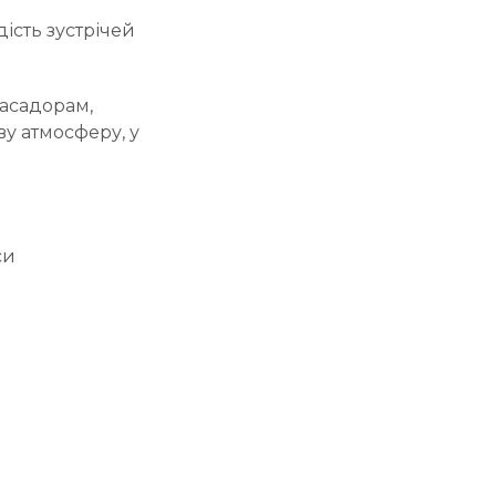
дість зустрічей
басадорам,
ву атмосферу, у
си