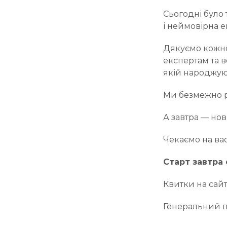
Сьогодні було 
і неймовірна е
Дякуємо кожно
експертам та в
якій народжуют
Ми безмежно ра
А завтра — нови
Чекаємо на ва
Старт завтра 
Квитки на сайт
Генеральний п