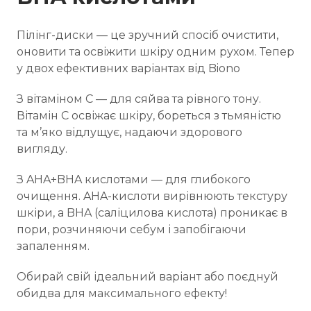
Пілінг-диски — це зручний спосіб очистити,
оновити та освіжити шкіру одним рухом. Тепер
у двох ефективних варіантах від Biono
З вітаміном C — для сяйва та рівного тону.
Вітамін C освіжає шкіру, бореться з тьмяністю
та м’яко відлущує, надаючи здорового
вигляду.
З AHA+BHA кислотами — для глибокого
очищення. AHA-кислоти вирівнюють текстуру
шкіри, а BHA (саліцилова кислота) проникає в
пори, розчиняючи себум і запобігаючи
запаленням.
Обирай свій ідеальний варіант або поєднуй
обидва для максимального ефекту!