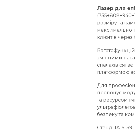
Лазер для епі
(755+808+940+1
розміру та ка
максимально то
клієнтів через
Багатофункці
змінними наса
спалахів сягає
платформою зр
Для професіона
пропонує моду
та ресурсом ім
ультрафіолетов
безпеку та ком
Стенд: 1А-5-39