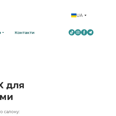
UA
в
Контакти
X для
ами
о салону: