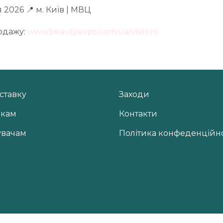
я 2026 📍 м. Київ | МВЦ
родажу:
www.beautyexpo.com.ua/visitors
ставку
Заходи
икам
Контакти
увачам
Політика конфеденційно