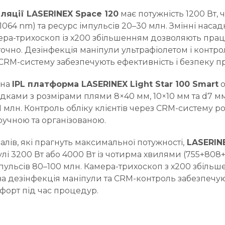
ляції LASERINEX Space 120
має потужність 1200 Вт, 
064 nm) та ресурс імпульсів 20–30 млн. Змінні насад
мера-трихоскоп із х200 збільшенням дозволяють пра
чно. Дезінфекція маніпули ультрафіолетом і контро
 CRM-систему забезпечують ефективність і безпеку 
йна
IPL платформа LASERINEX Light Star 100 Smart
о
дками з розмірами плями 8×40 мм, 10×10 мм та d7 мм
 1 млн. Контроль обліку клієнтів через CRM-систему р
учною та організованою.
лів, які прагнуть максимальної потужності,
LASERINE
лі 3200 Вт або 4000 Вт із чотирма хвилями (755+808
пульсів 80–100 млн. Камера-трихоскоп з х200 збільш
а дезінфекція маніпули та CRM-контроль забезпечуют
форт під час процедур.