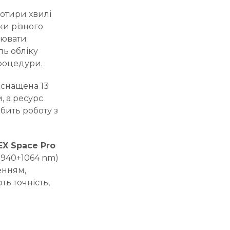
чотири хвилі
ки різного
цювати
ль обліку
процедури.
снащена 13
, а ресурс
обить роботу з
X Space Pro
+940+1064 nm)
енням,
ь точність,