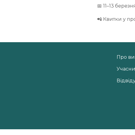
📅 11–13 березн
📲 Квитки у п
Про ви
Учасн
Відвід