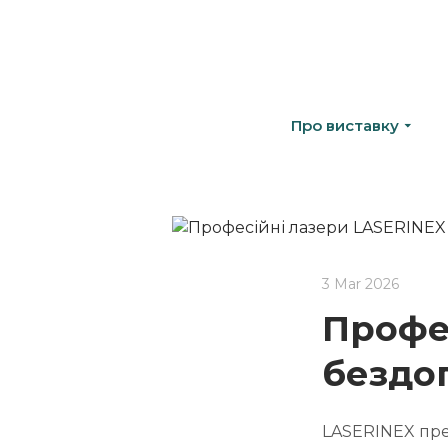
Про виставку
3 Mar 2026
Профе
бездог
LASERINEX пре