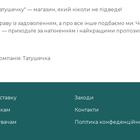
атушечку" — магазин, який ніколи не підведе!
раву із задоволенням, а про все інше подбаємо ми. 
 — приходьте за натхненням і найкращими пропози
омпанія: Татушечка
ставку
Заходи
икам
Контакти
увачам
Політика конфеденційно