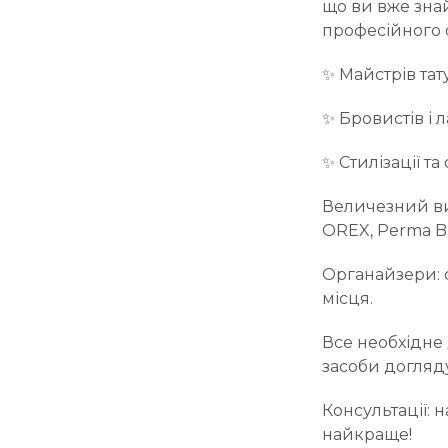
що ви вже зна
професійного о
✨ Майстрів тат
✨ Бровистів і
✨ Стилізації та
Величезний виб
OREX, Perma Bl
Органайзери: 
місця.
Все необхідне 
засоби догляду
Консультації: 
найкраще!