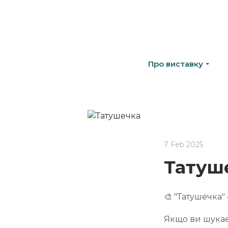
Про виставку
7 Feb 2025
Татуш
🎨 "Татушечка"
Якщо ви шукаєт