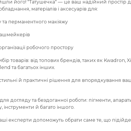
йшли його! "Татушечка" — це ваш надійний простір 
бладнання, матеріалів і аксесуарів для:
у та перманентного макіяжу
 лашмейкерів
 організації робочого простору
ір товарів: від топових брендів, таких як Kwadron, X
end та багатьох інших.
стильні й практичні рішення для впорядкування ва
для догляду та бездоганної роботи: пігменти, апарати,
, інструменти й багато іншого.
наші експерти допоможуть обрати саме те, що підійд