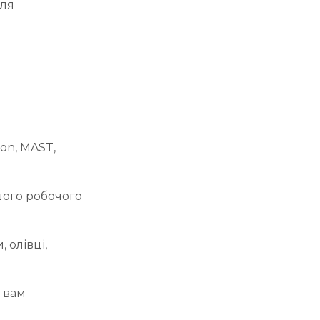
для
ion, MAST,
шого робочого
 олівці,
е вам