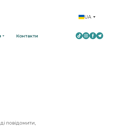
UA
в
Контакти
аді повідомити,