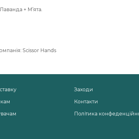
Лаванда + М’ята.
мпанія: Scissor Hands
ставку
Заходи
икам
Контакти
увачам
Політика конфеденційно