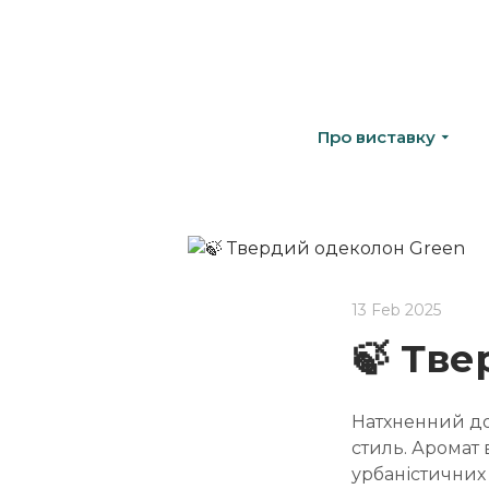
Про виставку
13 Feb 2025
🍃 Тв
Натхненний до
стиль. Аромат 
урбаністичних 