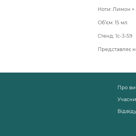
Ноти: Лимон + 
Об’єм: 15 мл.
Стенд: 1c-3-59
Представляє ко
Про ви
Учасн
Відвід