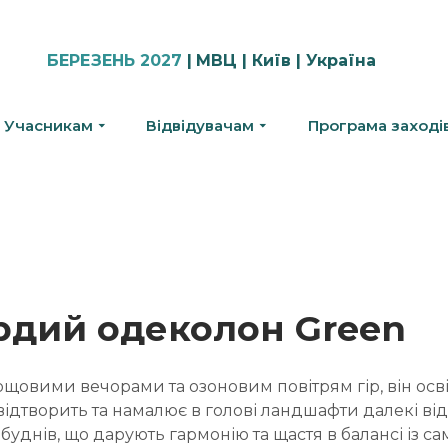
БЕРЕЗЕНЬ 2027
|
МВЦ | Київ | Україна
Учасникам
Відвідувачам
Програма заході
ердий одеколон Green
щовими вечорами та озоновим повітрям гір, він осв
відтворить та намалює в голові ландшафти далекі від
буднів, що дарують гармонію та щастя в балансі із с