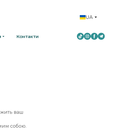
UA
в
Контакти
іжить ваш
амим собою.