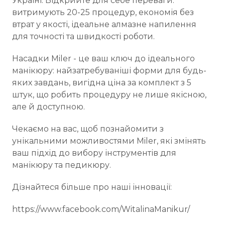
Україні. Відкрийте для себе переваги:
витримують 20-25 процедур, економія без
втрат у якості, ідеальне алмазне напилення
для точності та швидкості роботи.
Насадки Miler - це ваш ключ до ідеального
манікюру: найзатребуваніші форми для будь-
яких завдань, вигідна ціна за комплект з 5
штук, що робить процедуру не лише якісною,
але й доступною.
Чекаємо на вас, щоб познайомити з
унікальними можливостями Miler, які змінять
ваш підхід до вибору інструментів для
манікюру та педикюру.
Дізнайтеся більше про наші інновації:
https://www.facebook.com/WitalinaManikur/