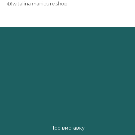
@witalina.manicure.shop
Про виставку