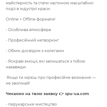
майстерність та стати частиною масштабної
події в індустрії краси.
Online + Offline формати!
- Особлива атмосфера
- Професійний нетворкінг
- Обмін досвідом з колегами
- Яскраві емоції, які залишаться з тобою
назавжди
Якщо ти мрієш про професійне визнання —
не зволікай!
Чекаємо на твою заявку 👉 spu-ua.com
- перукарське мистецтво