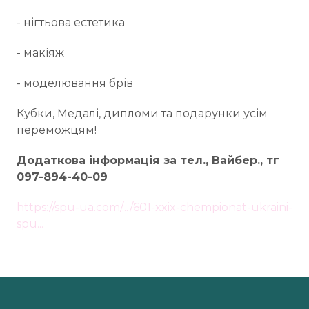
- нігтьова естетика
- макіяж
- моделювання брів
Кубки, Медалі, дипломи та подарунки усім
переможцям!
Додаткова інформація за тел., Вайбер., тг
097-894-40-09
https://spu-ua.com/.../601-xxix-chempionat-ukraini-
spu...