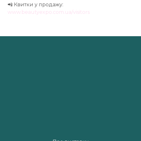
📲 Квитки у продажу:
www.beautyexpo.com.ua/visitors