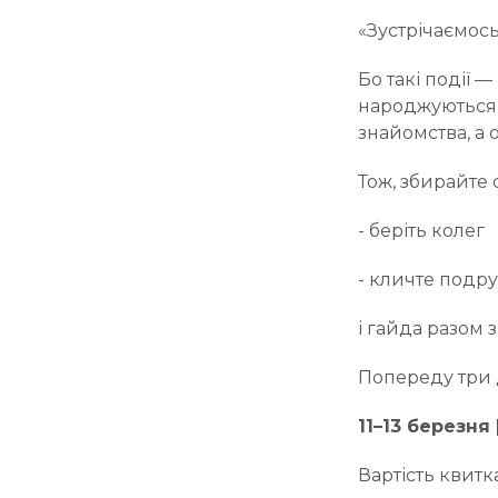
«Зустрічаємось
Бо такі події 
народжуються 
знайомства, а 
Тож, збирайте 
- беріть колег
- кличте подр
і гайда разом
Попереду три д
11–13 березня
Вартість квитка