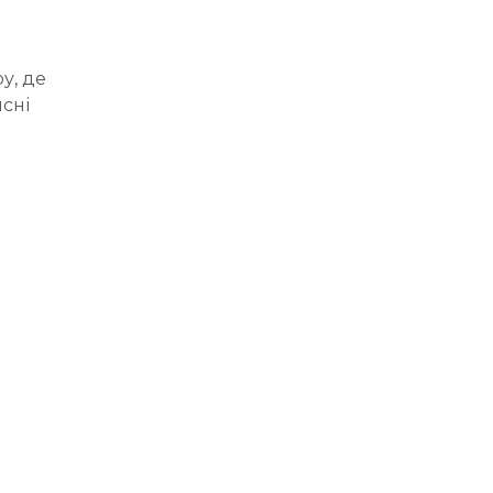
у, де
сні