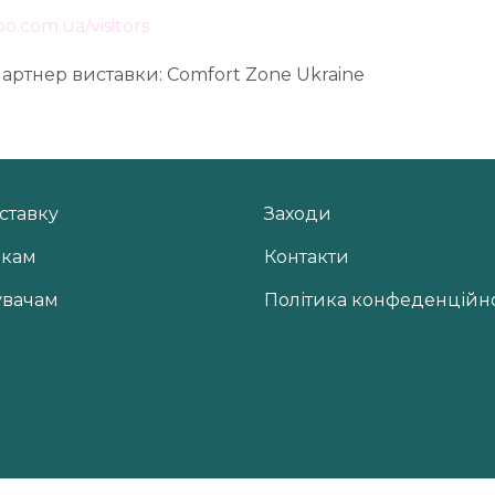
.com.ua/visitors
артнер виставки: Comfort Zone Ukraine
ставку
Заходи
икам
Контакти
увачам
Політика конфеденційно