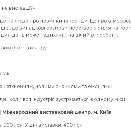
 на виставці?»
— це не лише про новинки та тренди. Це про атмосфер
ідеї, де випадкові розмови перетворюються на кори
один день може надихнути на цілий рік роботи.
свою б’юті-команду:
ужок
 за натхненням, новими знаннями та емоціями.
ні, коли вся індустрія зустрічається в одному місці.
 | Міжнародний виставковий центр, м. Київ
: 300 грн. У дні виставки: 400 грн.