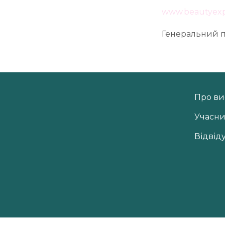
www.beautyexpo
Генеральний п
Про ви
Учасн
Відвід