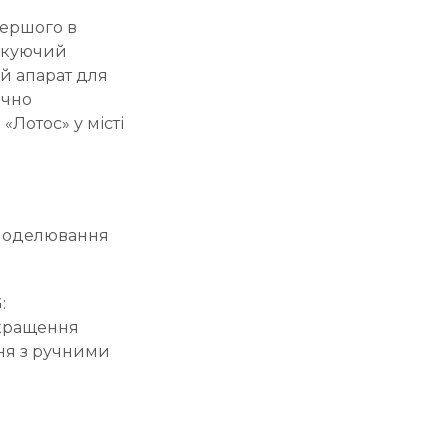
першого в
тикуючий
ий апарат для
ично
«Лотос» у місті
 моделювання
:
окращення
ння з ручними