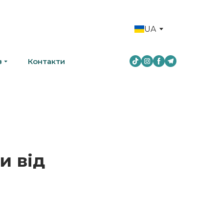
UA
в
Контакти
и від