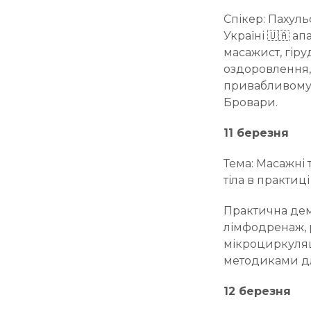
Спікер: Пахул
Україні 🇺🇦 
масажист, гіру
оздоровлення,
привабливому с
Бровари.
11 березня
Тема: Масажні
тіла в практиц
Практична дем
лімфодренаж,
мікроциркуляц
методиками для
12 березня