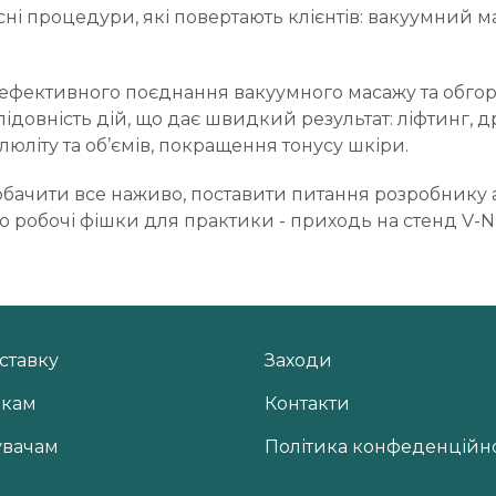
ні процедури, які повертають клієнтів: вакуумний м
ефективного поєднання вакуумного масажу та обгорт
довність дій, що дає швидкий результат: ліфтинг, д
юліту та об’ємів, покращення тонусу шкіри.
бачити все наживо, поставити питання розробнику а
ою робочі фішки для практики - приходь на стенд V-
ставку
Заходи
икам
Контакти
увачам
Політика конфеденційно