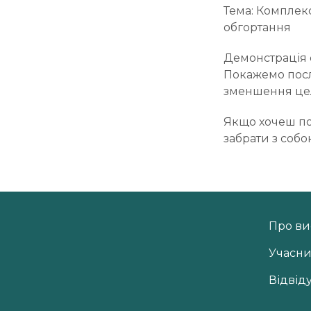
Тема: Комплекс
обгортання
Демонстрація 
Покажемо послі
зменшення цел
Якщо хочеш по
забрати з соб
Про ви
Учасн
Відвід