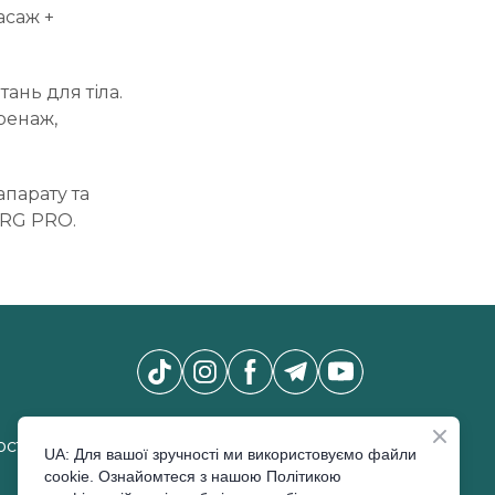
асаж +
ань для тіла.
ренаж,
парату та
NRG PRO.
Новини Pro Beauty Expo
*
сті
UA: Для вашої зручності ми використовуємо файли
cookie. Ознайомтеся з нашою Політикою