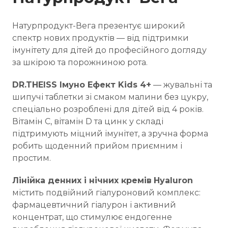
Натурпродукт-Вега презентує широкий
спектр нових продуктів — від підтримки
імунітету для дітей до професійного догляду
за шкірою та порожниною рота.
DR.THEISS Імуно Ефект Kids 4+
— жувальні та
шипучі таблетки зі смаком малини без цукру,
спеціально розроблені для дітей від 4 років.
Вітамін C, вітамін D та цинк у складі
підтримують міцний імунітет, а зручна форма
робить щоденний прийом приємним і
простим.
Лінійка денних і нічних кремів
Hyaluron
містить подвійний гіалуроновий комплекс:
фармацевтичний гіалурон і активний
концентрат, що стимулює ендогенне