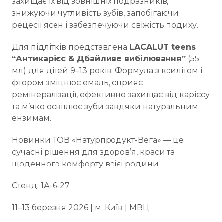
захищає їх від зовнішніх подразників,
знижуючи чутливість зубів, запобігаючи
рецесії ясен і забезпечуючи свіжість подиху.
Для підлітків представлена
LACALUT teens
“Антикарієс & Дбайливе вибілювання”
(55
мл) для дітей 9–13 років. Формула з ксилітом і
фтором зміцнює емаль, сприяє
ремінералізації, ефективно захищає від карієсу
та м’яко освітлює зуби завдяки натуральним
ензимам.
Новинки ТОВ «Натурпродукт-Вега» — це
сучасні рішення для здоров’я, краси та
щоденного комфорту всієї родини.
Стенд: 1А-6-27
11–13 березня 2026 | м. Київ | МВЦ