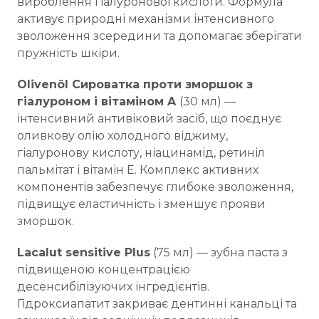
вироблення гіалуронової кислоти. Формула
активує природні механізми інтенсивного
зволоження зсередини та допомагає зберігати
пружність шкіри.
Olivenöl Сироватка проти зморшок з
гіалуроном і вітаміном A
(30 мл) —
інтенсивний антивіковий засіб, що поєднує
оливкову олію холодного віджиму,
гіалуронову кислоту, ніацинамід, ретиніл
пальмітат і вітамін E. Комплекс активних
компонентів забезпечує глибоке зволоження,
підвищує еластичність і зменшує прояви
зморшок.
Lacalut sensitive Plus
(75 мл) — зубна паста з
підвищеною концентрацією
десенсибілізуючих інгредієнтів.
Гідроксиапатит закриває дентинні канальці та