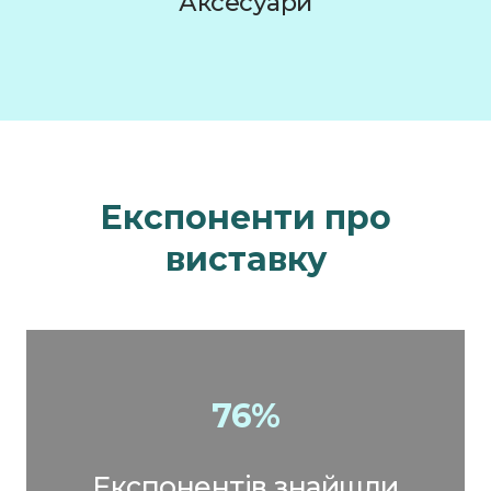
Аксесуари
Експоненти про
виставку
76%
Експонентів знайшли