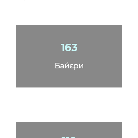
163
Байєри