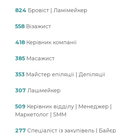
824
Бровіст | Ламімейкер
558
Візажист
418
Керівник компанії
385
Масажист
353
Майстер епіляції | Депіляції
307
Лашмейкер
509
Керівник відділу | Менеджер |
Маркетолог | SMM
277
Спеціаліст із закупівель | Байєр