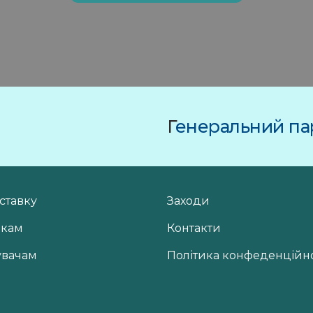
Г
енеральний пар
ставку
Заходи
икам
Контакти
увачам
Політика конфеденційно