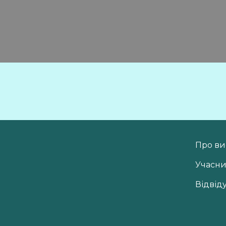
Про ви
Учасн
Відвід