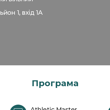
йон 1, вхід 1А
Програма
Athletic Master 