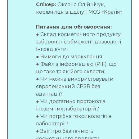
Спікер:
Оксана Олійнічук,
керівниця відділу FMCG «Кратія»
Питання для обговорення:
● Склад косметичного продукту:
заборонені, обмежені, дозволені
інгредієнти;
● Вимоги до маркування;
● Файл з інформацією (PIF): що
це таке та як його скласти;
● Чи можна використовувати
європейський CPSR без
адаптації?
● Чи достатньо протоколів
іноземних лабораторій?
● Чи потрібна токсикологія в
лабораторії?
● Звіт про безпечність
косметичного продукту -