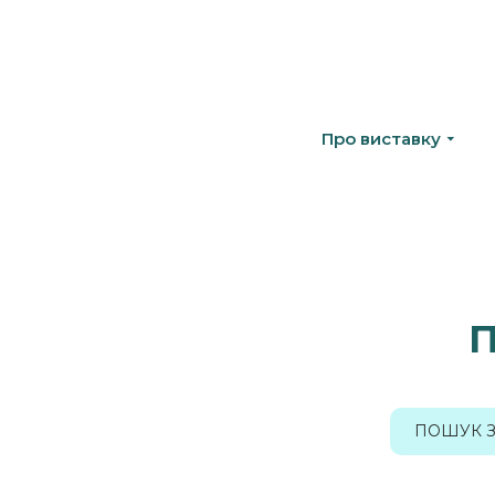
Про виставку
П
ПОШУК З